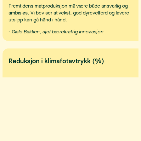
Fremtidens matproduksjon må være både ansvarlig og
ambisiøs. Vi beviser at vekst, god dyrevelferd og lavere
utslipp kan gå hånd i hånd.
- Gisle Bakken, sjef bærekraftig innovasjon
Reduksjon i klimafotavtrykk (%)
Lys
Mørk
Hei, hva ser du etter?
1
Introduksjon
1.1
Høydepunkter
Reduksjon i utslipp per kilo kylling siden 2020. Stiplet linje viser mål
1.2
Administrerende direktør om 2024
for 2025 og 2030
1.3
Bonden om 2024