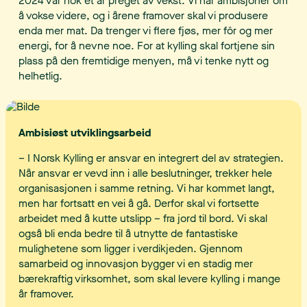
2024 var nok et år preget av vekst. Vi har ambisjoner om
å vokse videre, og i årene framover skal vi produsere
enda mer mat. Da trenger vi flere fjøs, mer fôr og mer
energi, for å nevne noe. For at kylling skal fortjene sin
plass på den fremtidige menyen, må vi tenke nytt og
helhetlig.
Ambisiøst utviklingsarbeid
– I Norsk Kylling er ansvar en integrert del av strategien.
Når ansvar er vevd inn i alle beslutninger, trekker hele
organisasjonen i samme retning. Vi har kommet langt,
men har fortsatt en vei å gå. Derfor skal vi fortsette
arbeidet med å kutte utslipp – fra jord til bord. Vi skal
også bli enda bedre til å utnytte de fantastiske
mulighetene som ligger i verdikjeden. Gjennom
samarbeid og innovasjon bygger vi en stadig mer
bærekraftig virksomhet, som skal levere kylling i mange
år framover.