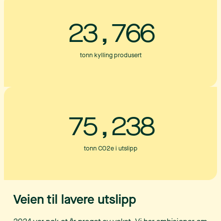
23,766
tonn kylling produsert
75,238
tonn CO2e i utslipp
Veien til lavere utslipp