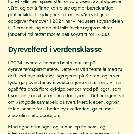
Fôret kyllingen spiser står for 70 prosent av utslippene
våre, og det å finne kortreiste og mer bærekraftige
proteinkilder til kyllingens fôr en av våre viktigste
oppgaver fremover. I 2024 har vi redusert soyaandelen
til 9 prosent, og med et titalls forskningsprosjekter
jobber vi målrettet mot et helt soyafritt fôr i 2030.
Dyrevelferd i verdensklasse
I 2024 leverte vi tidenes beste resultat på
dyrevelferdsparametere. Dette var vårt første år med full
drift i det nye slaktekyllingrugeriet på Støren, og vi ser
tydelige gevinster av investeringene vi har gjort. Vi har
også fått enda flere dyktige bønder med på laget, som
hver dag gjør sitt aller beste for dyrene. Det er ingen tvil
om vårt gode samarbeid på tvers i verdikjeden, og vår
felles innsats for å bedre dyrevelferden, gir en mer
ansvarlig matproduksjon.
Med egne erfaringer, og kunnskap fra norsk og
internasjonal forskning, har vi med stor interesse fulgt