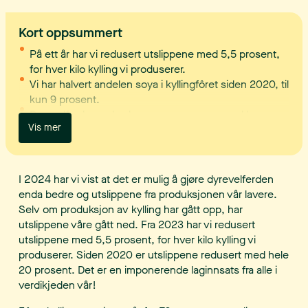
Kort oppsummert
På ett år har vi redusert utslippene med 5,5 prosent,
for hver kilo kylling vi produserer.
Vi har halvert andelen soya i kyllingfôret siden 2020, til
kun 9 prosent.
Dyrevelferden er bedre enn noen gang, med lav
Vis mer
dødelighet og gode resultater i alle produksjonsledd.
Forsknings- og utviklingssamarbeid har redusert
matsvinn og gitt 700 000 flere middager.
Med halalsertifisering vil kylling med bedre dyrevelferd
I 2024 har vi vist at det er mulig å gjøre dyrevelferden
bli tilgjengelig for flere.
enda bedre og utslippene fra produksjonen vår lavere.
Selv om produksjon av kylling har gått opp, har
utslippene våre gått ned. Fra 2023 har vi redusert
utslippene med 5,5 prosent, for hver kilo kylling vi
produserer. Siden 2020 er utslippene redusert med hele
20 prosent. Det er en imponerende laginnsats fra alle i
verdikjeden vår!